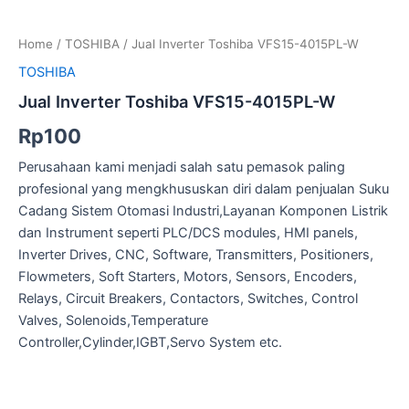
Inverter
Toshiba
Home
/
TOSHIBA
/ Jual Inverter Toshiba VFS15-4015PL-W
VFS15-
4015PL-
TOSHIBA
W
Jual Inverter Toshiba VFS15-4015PL-W
quantity
Rp
100
Perusahaan kami menjadi salah satu pemasok paling
profesional yang mengkhususkan diri dalam penjualan Suku
Cadang Sistem Otomasi Industri,Layanan Komponen Listrik
dan Instrument seperti PLC/DCS modules, HMI panels,
Inverter Drives, CNC, Software, Transmitters, Positioners,
Flowmeters, Soft Starters, Motors, Sensors, Encoders,
Relays, Circuit Breakers, Contactors, Switches, Control
Valves, Solenoids,Temperature
Controller,Cylinder,IGBT,Servo System etc.