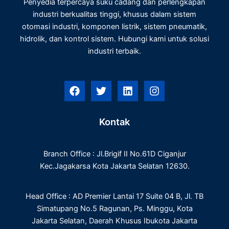
Penyedia terpercaya suku cadang dan perlengkapan
industri berkualitas tinggi, khusus dalam sistem
otomasi industri, komponen listrik, sistem pneumatik,
hidrolik, dan kontrol sistem. Hubungi kami untuk solusi
industri terbaik.
F
T
L
I
a
w
i
n
c
i
n
s
e
t
k
t
Kontak
b
t
e
a
o
e
d
g
o
r
i
r
Branch Office : Jl.Brigif II No.61D Ciganjur
k
n
a
m
Kec.Jagakarsa Kota Jakarta Selatan 12630.
Head Office : AD Premier Lantai 17 Suite 04 B, Jl. TB
Simatupang No.5 Ragunan, Ps. Minggu, Kota
Jakarta Selatan, Daerah Khusus Ibukota Jakarta