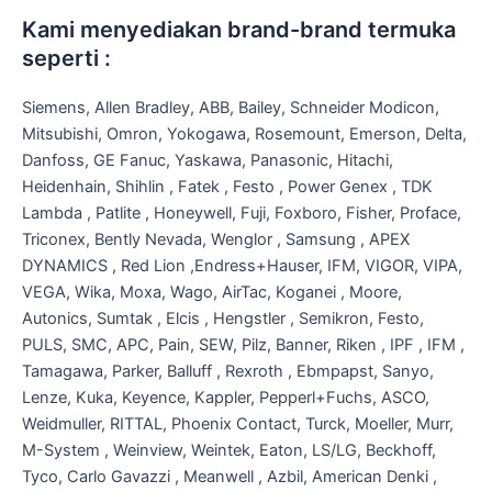
Kami menyediakan brand-brand termuka
seperti :
Siemens, Allen Bradley, ABB, Bailey, Schneider Modicon,
Mitsubishi, Omron, Yokogawa, Rosemount, Emerson, Delta,
Danfoss, GE Fanuc, Yaskawa, Panasonic, Hitachi,
Heidenhain, Shihlin , Fatek , Festo , Power Genex , TDK
Lambda , Patlite , Honeywell, Fuji, Foxboro, Fisher, Proface,
Triconex, Bently Nevada, Wenglor , Samsung , APEX
DYNAMICS , Red Lion ,Endress+Hauser, IFM, VIGOR, VIPA,
VEGA, Wika, Moxa, Wago, AirTac, Koganei , Moore,
Autonics, Sumtak , Elcis , Hengstler , Semikron, Festo,
PULS, SMC, APC, Pain, SEW, Pilz, Banner, Riken , IPF , IFM ,
Tamagawa, Parker, Balluff , Rexroth , Ebmpapst, Sanyo,
Lenze, Kuka, Keyence, Kappler, Pepperl+Fuchs, ASCO,
Weidmuller, RITTAL, Phoenix Contact, Turck, Moeller, Murr,
M-System , Weinview, Weintek, Eaton, LS/LG, Beckhoff,
Tyco, Carlo Gavazzi , Meanwell , Azbil, American Denki ,