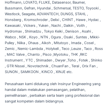
Hoffmann, LOVATO, FLUKE, Datasensor, Baumer,
Bussmann, Gefran, Hyundai , Schmersal, TESTO, Toyooki ,
Westlock, Seagate, ADVANTECH, DUNGS, STAHL ,
Honsberg , Kromschroder , Delixi , CHINT , Hawe , Hydac ,
Kawasaki , Vickers , Yuken , Nachi , Daikin , Voith ,
Hydromax , Shimadzu , Tokyo Keiki , Denison , Asahi ,
Wabco , NSK , Koyo , NTN , Ogura , Osaki , Suntes , Mikki-
Pulley , Niika , Ohaus , Aikoh , Mitutoyo , Imada , Cosel ,
Zemic , Nemic-Lambda , Holykell , Teco ,Leuze , Taco , Ross
, MAC Valve , Chanto , Pisco ,Myotoku , THK ,RKC
Instrument , YTC , Shimaden , Dwyer ,Toho , Fotek , Shinko
, GTR Nissei , Novotechnik , ChuanFan , Teral , Orix Fan ,
SUNON , SAMKOON , KINCO , XINJE etc.
Perusahaan kami didukung oleh Insinyur Engineering yang
handal dalam melakukan pemasangan, pelatihan,
pemeliharaan , perbaikan serta team yang profesional dan
sangat kompeten dalam bidangnya.