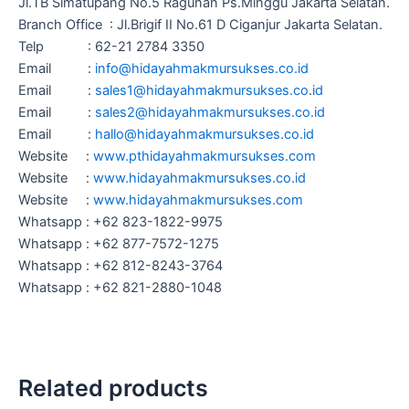
Jl.TB Simatupang No.5 Ragunan Ps.Minggu Jakarta Selatan.
Branch Office : Jl.Brigif II No.61 D Ciganjur Jakarta Selatan.
Telp : 62-21 2784 3350
Email :
info@hidayahmakmursukses.co.id
Email :
sales1@hidayahmakmursukses.co
.
id
Email :
sales2@hidayahmakmursukses.co
.id
Email :
hallo@hidayahmakmursukses.co
.id
Website :
www.pthidayahmakmursukses.com
Website :
www.hidayahmakmursukses.co.id
Website :
www.hidayahmakmursukses.com
Whatsapp : +62 823-1822-9975
Whatsapp : +62 877-7572-1275
Whatsapp : +62 812-8243-3764
Whatsapp : +62 821-2880-1048
Related products