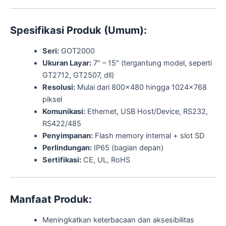
Spesifikasi Produk (Umum):
Seri:
GOT2000
Ukuran Layar:
7″ – 15″ (tergantung model, seperti
GT2712, GT2507, dll)
Resolusi:
Mulai dari 800×480 hingga 1024×768
piksel
Komunikasi:
Ethernet, USB Host/Device, RS232,
RS422/485
Penyimpanan:
Flash memory internal + slot SD
Perlindungan:
IP65 (bagian depan)
Sertifikasi:
CE, UL, RoHS
Manfaat Produk:
Meningkatkan keterbacaan dan aksesibilitas