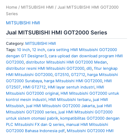
Home
/
MITSUBISHI HMI
/ Jual MITSUBISHI HMI GOT2000
Series
MITSUBISHI HMI
Jual MITSUBISHI HMI GOT2000 Series
Category:
MITSUBISHI HMI
Tags:
10 inch
,
12 inch
,
cara setting HMI Mitsubishi GOT2000
dengan GT Designer3
,
cara upload dan download program HMI
GOT2000
,
distributor Mitsubishi HMI GOT2000 Medan
,
distributor resmi HMI Mitsubishi GOT2000
,
dll)
,
fitur lengkap
HMI Mitsubishi GOT2000
,
GT2510
,
GT2712
,
harga Mitsubishi
GOT2000 Surabaya
,
harga Mitsubishi HMI GOT2000
,
HMI
GT2507
,
HMI GT2712
,
HMI layar sentuh industri
,
HMI
Mitsubishi GOT2000 original
,
HMI Mitsubishi GOT2000 untuk
kontrol mesin industri
,
HMI Mitsubishi terbaru
,
jual HMI
Mitsubish
,
jual HMI Mitsubishi GOT2000 Jakarta
,
jual HMI
Mitsubishi GOT2000 series
,
jual HMI Mitsubishi GOT2000
untuk sistem otomasi pabrik
,
kompatibilitas GOT2000 dengan
PLC Mitsubishi FX dan Q series
,
manual HMI Mitsubishi
GOT2000 Bahasa Indonesia pdf
,
Mitsubishi GOT2000 HMI