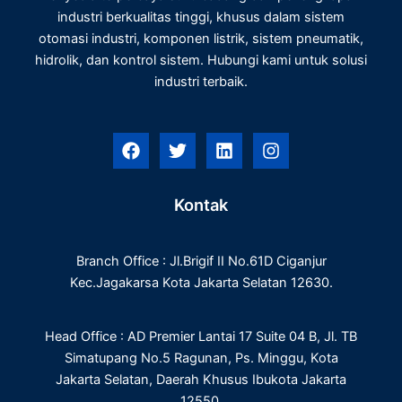
industri berkualitas tinggi, khusus dalam sistem
otomasi industri, komponen listrik, sistem pneumatik,
hidrolik, dan kontrol sistem. Hubungi kami untuk solusi
industri terbaik.
F
T
L
I
a
w
i
n
c
i
n
s
e
t
k
t
Kontak
b
t
e
a
o
e
d
g
o
r
i
r
Branch Office : Jl.Brigif II No.61D Ciganjur
k
n
a
m
Kec.Jagakarsa Kota Jakarta Selatan 12630.
Head Office : AD Premier Lantai 17 Suite 04 B, Jl. TB
Simatupang No.5 Ragunan, Ps. Minggu, Kota
Jakarta Selatan, Daerah Khusus Ibukota Jakarta
12550.