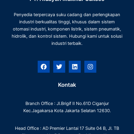
Penyedia terpercaya suku cadang dan perlengkapan
industri berkualitas tinggi, khusus dalam sistem
otomasi industri, komponen listrik, sistem pneumatik,
hidrolik, dan kontrol sistem. Hubungi kami untuk solusi
industri terbaik.
F
T
L
I
a
w
i
n
c
i
n
s
e
t
k
t
Kontak
b
t
e
a
o
e
d
g
o
r
i
r
Branch Office : Jl.Brigif II No.61D Ciganjur
k
n
a
m
Kec.Jagakarsa Kota Jakarta Selatan 12630.
Head Office : AD Premier Lantai 17 Suite 04 B, Jl. TB