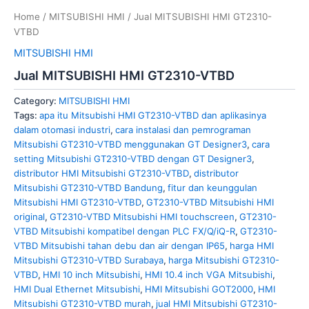
Home
/
MITSUBISHI HMI
/ Jual MITSUBISHI HMI GT2310-
VTBD
MITSUBISHI HMI
Jual MITSUBISHI HMI GT2310-VTBD
Category:
MITSUBISHI HMI
Tags:
apa itu Mitsubishi HMI GT2310-VTBD dan aplikasinya
dalam otomasi industri
,
cara instalasi dan pemrograman
Mitsubishi GT2310-VTBD menggunakan GT Designer3
,
cara
setting Mitsubishi GT2310-VTBD dengan GT Designer3
,
distributor HMI Mitsubishi GT2310-VTBD
,
distributor
Mitsubishi GT2310-VTBD Bandung
,
fitur dan keunggulan
Mitsubishi HMI GT2310-VTBD
,
GT2310-VTBD Mitsubishi HMI
original
,
GT2310-VTBD Mitsubishi HMI touchscreen
,
GT2310-
VTBD Mitsubishi kompatibel dengan PLC FX/Q/iQ-R
,
GT2310-
VTBD Mitsubishi tahan debu dan air dengan IP65
,
harga HMI
Mitsubishi GT2310-VTBD Surabaya
,
harga Mitsubishi GT2310-
VTBD
,
HMI 10 inch Mitsubishi
,
HMI 10.4 inch VGA Mitsubishi
,
HMI Dual Ethernet Mitsubishi
,
HMI Mitsubishi GOT2000
,
HMI
Mitsubishi GT2310-VTBD murah
,
jual HMI Mitsubishi GT2310-