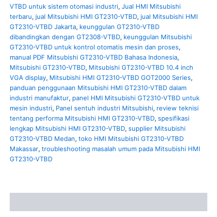
VTBD untuk sistem otomasi industri
,
Jual HMI Mitsubishi
terbaru
,
jual Mitsubishi HMI GT2310-VTBD
,
jual Mitsubishi HMI
GT2310-VTBD Jakarta
,
keunggulan GT2310-VTBD
dibandingkan dengan GT2308-VTBD
,
keunggulan Mitsubishi
GT2310-VTBD untuk kontrol otomatis mesin dan proses
,
manual PDF Mitsubishi GT2310-VTBD Bahasa Indonesia
,
Mitsubishi GT2310-VTBD
,
Mitsubishi GT2310-VTBD 10.4 inch
VGA display
,
Mitsubishi HMI GT2310-VTBD GOT2000 Series
,
panduan penggunaan Mitsubishi HMI GT2310-VTBD dalam
industri manufaktur
,
panel HMI Mitsubishi GT2310-VTBD untuk
mesin industri
,
Panel sentuh industri Mitsubishi
,
review teknisi
tentang performa Mitsubishi HMI GT2310-VTBD
,
spesifikasi
lengkap Mitsubishi HMI GT2310-VTBD
,
supplier Mitsubishi
GT2310-VTBD Medan
,
toko HMI Mitsubishi GT2310-VTBD
Makassar
,
troubleshooting masalah umum pada Mitsubishi HMI
GT2310-VTBD
Description