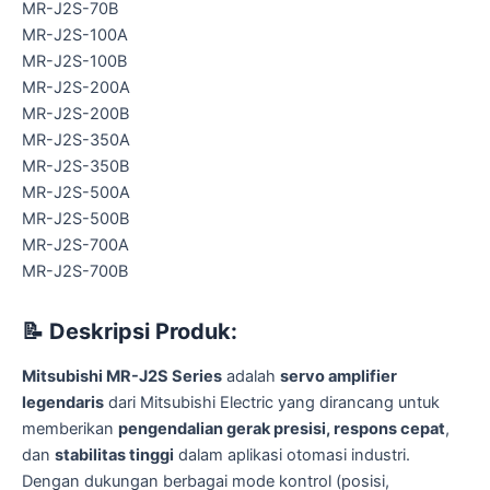
MR-J2S-70B
MR-J2S-100A
MR-J2S-100B
MR-J2S-200A
MR-J2S-200B
MR-J2S-350A
MR-J2S-350B
MR-J2S-500A
MR-J2S-500B
MR-J2S-700A
MR-J2S-700B
📝
Deskripsi Produk:
Mitsubishi MR-J2S Series
adalah
servo amplifier
legendaris
dari Mitsubishi Electric yang dirancang untuk
memberikan
pengendalian gerak presisi, respons cepat
,
dan
stabilitas tinggi
dalam aplikasi otomasi industri.
Dengan dukungan berbagai mode kontrol (posisi,