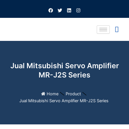
Skip
F
T
L
I
to
a
w
i
n
c
i
n
s
content
e
t
k
t
b
t
e
a
o
e
d
g
o
r
i
r
k
n
a
m
Jual Mitsubishi Servo Amplifier
MR-J2S Series
Home
Product
Jual Mitsubishi Servo Amplifier MR-J2S Series