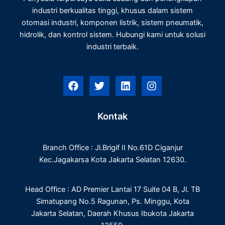
industri berkualitas tinggi, khusus dalam sistem
otomasi industri, komponen listrik, sistem pneumatik,
hidrolik, dan kontrol sistem. Hubungi kami untuk solusi
industri terbaik.
F
T
L
I
a
w
i
n
c
i
n
s
e
t
k
t
Kontak
b
t
e
a
o
e
d
g
o
r
i
r
Branch Office : Jl.Brigif II No.61D Ciganjur
k
n
a
m
Kec.Jagakarsa Kota Jakarta Selatan 12630.
Head Office : AD Premier Lantai 17 Suite 04 B, Jl. TB
Simatupang No.5 Ragunan, Ps. Minggu, Kota
Jakarta Selatan, Daerah Khusus Ibukota Jakarta