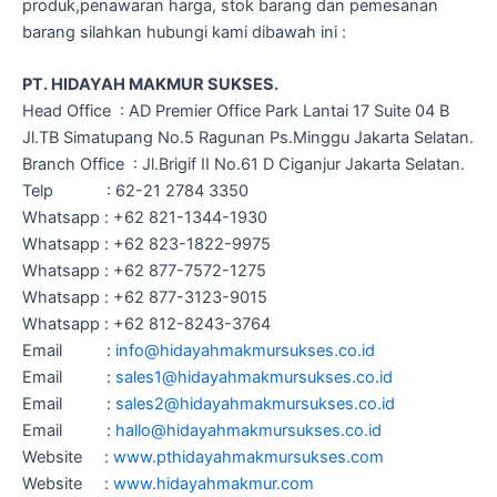
produk,penawaran harga, stok barang dan pemesanan
barang silahkan hubungi kami dibawah ini :
PT. HIDAYAH MAKMUR SUKSES.
Head Office : AD Premier Office Park Lantai 17 Suite 04 B
Jl.TB Simatupang No.5 Ragunan Ps.Minggu Jakarta Selatan.
Branch Office : Jl.Brigif II No.61 D Ciganjur Jakarta Selatan.
Telp : 62-21 2784 3350
Whatsapp : +62 821-1344-1930
Whatsapp : +62 823-1822-9975
Whatsapp : +62 877-7572-1275
Whatsapp : +62 877-3123-9015
Whatsapp : +62 812-8243-3764
Email :
info@hidayahmakmursukses.co.id
Email :
sales1@hidayahmakmursukses.co
.
id
Email :
sales2@hidayahmakmursukses.co
.id
Email :
hallo@hidayahmakmursukses.co
.id
Website :
www.pthidayahmakmursukses.com
Website :
www.hidayahmakmur.com