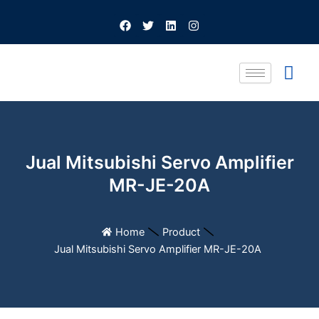
Skip
F
T
L
I
to
a
w
i
n
c
i
n
s
content
e
t
k
t
b
t
e
a
o
e
d
g
o
r
i
r
k
n
a
m
Jual Mitsubishi Servo Amplifier
MR-JE-20A
Home
Product
Jual Mitsubishi Servo Amplifier MR-JE-20A