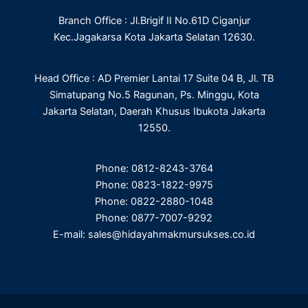
o
r
i
r
Branch Office : Jl.Brigif II No.61D Ciganjur
k
n
a
m
Kec.Jagakarsa Kota Jakarta Selatan 12630.
Head Office : AD Premier Lantai 17 Suite 04 B, Jl. TB
Simatupang No.5 Ragunan, Ps. Minggu, Kota
Jakarta Selatan, Daerah Khusus Ibukota Jakarta
12550.
Phone: 0812-8243-3764
Phone: 0823-1822-9975
Phone: 0822-2880-1048
Phone: 0877-7007-9292
E-mail: sales@hidayahmakmursukses.co.id