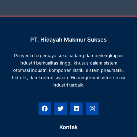
PT. Hidayah Makmur Sukses
Penyedia terpercaya suku cadang dan perlengkapan
industri berkualitas tinggi, khusus dalam sistem
otomasi industri, komponen listrik, sistem pneumatik,
hidrolik, dan kontrol sistem. Hubungi kami untuk solusi
industri terbaik.
F
T
L
I
a
w
i
n
c
i
n
s
e
t
k
t
Kontak
b
t
e
a
o
e
d
g