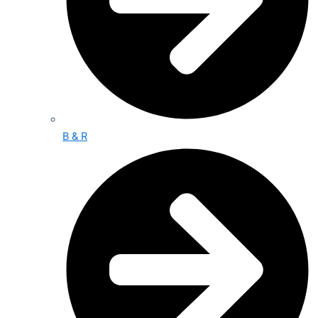
B & R