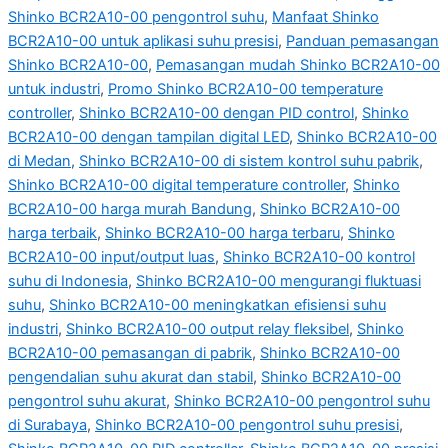
Shinko BCR2A10-00 pengontrol suhu
,
Manfaat Shinko
BCR2A10-00 untuk aplikasi suhu presisi
,
Panduan pemasangan
Shinko BCR2A10-00
,
Pemasangan mudah Shinko BCR2A10-00
untuk industri
,
Promo Shinko BCR2A10-00 temperature
controller
,
Shinko BCR2A10-00 dengan PID control
,
Shinko
BCR2A10-00 dengan tampilan digital LED
,
Shinko BCR2A10-00
di Medan
,
Shinko BCR2A10-00 di sistem kontrol suhu pabrik
,
Shinko BCR2A10-00 digital temperature controller
,
Shinko
BCR2A10-00 harga murah Bandung
,
Shinko BCR2A10-00
harga terbaik
,
Shinko BCR2A10-00 harga terbaru
,
Shinko
BCR2A10-00 input/output luas
,
Shinko BCR2A10-00 kontrol
suhu di Indonesia
,
Shinko BCR2A10-00 mengurangi fluktuasi
suhu
,
Shinko BCR2A10-00 meningkatkan efisiensi suhu
industri
,
Shinko BCR2A10-00 output relay fleksibel
,
Shinko
BCR2A10-00 pemasangan di pabrik
,
Shinko BCR2A10-00
pengendalian suhu akurat dan stabil
,
Shinko BCR2A10-00
pengontrol suhu akurat
,
Shinko BCR2A10-00 pengontrol suhu
di Surabaya
,
Shinko BCR2A10-00 pengontrol suhu presisi
,