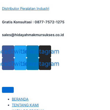
Skip
Distributor Peralatan Industri
to
content
Gratis Konsultasi : 0877-7572-1275
sales@hidayahmakmursukses.co.id
acebook
Twitter
Linkedin
Instagram
acebook
Twitter
Linkedin
Instagram
BERANDA
TENTANG KAMI