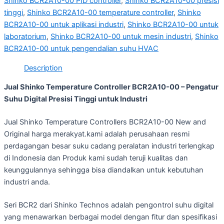
Shinko BCR2A10-00 PID controller
,
Shinko BCR2A10-00 presisi
tinggi
,
Shinko BCR2A10-00 temperature controller
,
Shinko
BCR2A10-00 untuk aplikasi industri
,
Shinko BCR2A10-00 untuk
laboratorium
,
Shinko BCR2A10-00 untuk mesin industri
,
Shinko
BCR2A10-00 untuk pengendalian suhu HVAC
Description
Jual Shinko Temperature Controller BCR2A10-00 – Pengatur
Suhu Digital Presisi Tinggi untuk Industri
Jual Shinko Temperature Controllers BCR2A10-00 New and
Original harga merakyat.kami adalah perusahaan resmi
perdagangan besar suku cadang peralatan industri terlengkap
di Indonesia dan Produk kami sudah teruji kualitas dan
keunggulannya sehingga bisa diandalkan untuk kebutuhan
industri anda.
Seri BCR2 dari Shinko Technos adalah pengontrol suhu digital
yang menawarkan berbagai model dengan fitur dan spesifikasi