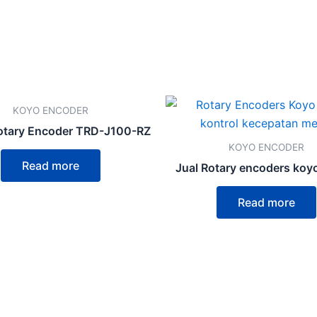
KOYO ENCODER
otary Encoder TRD-J100-RZ
KOYO ENCODER
Read more
Jual Rotary encoders koy
Read more