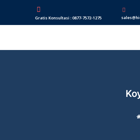
Skip
to
sales@hi
Gratis Konsultasi : 0877-7572-1275
content
Ko