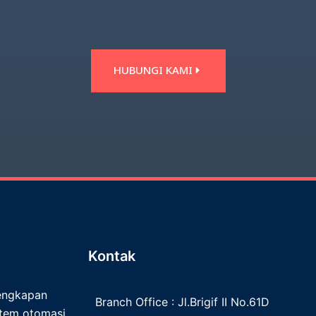
HUBUNGI KAMI
Kontak
lengkapan
Branch Office : Jl.Brigif II No.61D
istem otomasi