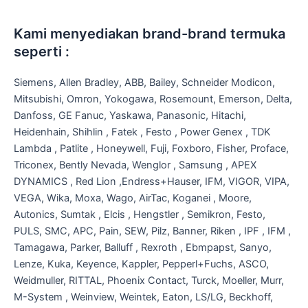
Kami menyediakan brand-brand termuka
seperti :
Siemens, Allen Bradley, ABB, Bailey, Schneider Modicon,
Mitsubishi, Omron, Yokogawa, Rosemount, Emerson, Delta,
Danfoss, GE Fanuc, Yaskawa, Panasonic, Hitachi,
Heidenhain, Shihlin , Fatek , Festo , Power Genex , TDK
Lambda , Patlite , Honeywell, Fuji, Foxboro, Fisher, Proface,
Triconex, Bently Nevada, Wenglor , Samsung , APEX
DYNAMICS , Red Lion ,Endress+Hauser, IFM, VIGOR, VIPA,
VEGA, Wika, Moxa, Wago, AirTac, Koganei , Moore,
Autonics, Sumtak , Elcis , Hengstler , Semikron, Festo,
PULS, SMC, APC, Pain, SEW, Pilz, Banner, Riken , IPF , IFM ,
Tamagawa, Parker, Balluff , Rexroth , Ebmpapst, Sanyo,
Lenze, Kuka, Keyence, Kappler, Pepperl+Fuchs, ASCO,
Weidmuller, RITTAL, Phoenix Contact, Turck, Moeller, Murr,
M-System , Weinview, Weintek, Eaton, LS/LG, Beckhoff,