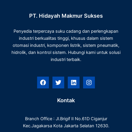
PT. Hidayah Makmur Sukses
Penyedia terpercaya suku cadang dan perlengkapan
industri berkualitas tinggi, khusus dalam sistem
otomasi industri, komponen listrik, sistem pneumatik,
hidrolik, dan kontrol sistem. Hubungi kami untuk solusi
industri terbaik.
F
T
L
I
a
w
i
n
c
i
n
s
e
t
k
t
Kontak
b
t
e
a
o
e
d
g
o
r
i
r
Branch Office : Jl.Brigif II No.61D Ciganjur
k
n
a
m
Kec.Jagakarsa Kota Jakarta Selatan 12630.