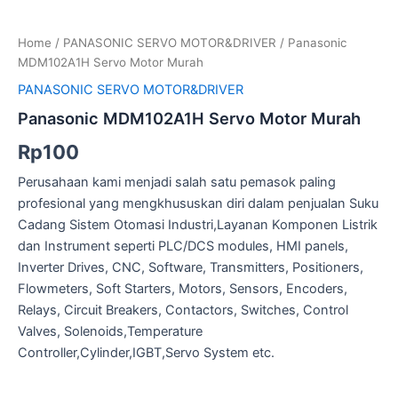
MDM102A1H
Servo
Home
/
PANASONIC SERVO MOTOR&DRIVER
/ Panasonic
Motor
MDM102A1H Servo Motor Murah
Murah
quantity
PANASONIC SERVO MOTOR&DRIVER
Panasonic MDM102A1H Servo Motor Murah
Rp
100
Perusahaan kami menjadi salah satu pemasok paling
profesional yang mengkhususkan diri dalam penjualan Suku
Cadang Sistem Otomasi Industri,Layanan Komponen Listrik
dan Instrument seperti PLC/DCS modules, HMI panels,
Inverter Drives, CNC, Software, Transmitters, Positioners,
Flowmeters, Soft Starters, Motors, Sensors, Encoders,
Relays, Circuit Breakers, Contactors, Switches, Control
Valves, Solenoids,Temperature
Controller,Cylinder,IGBT,Servo System etc.