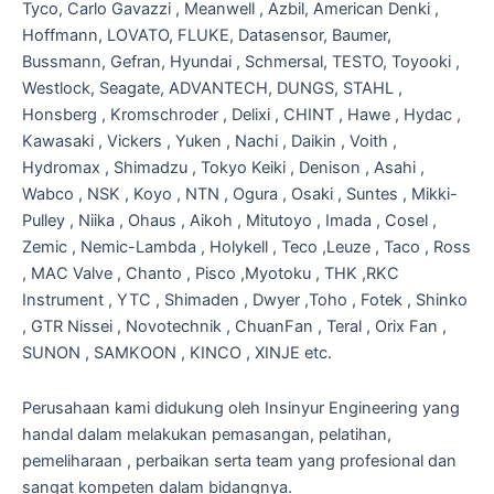
Tyco, Carlo Gavazzi , Meanwell , Azbil, American Denki ,
Hoffmann, LOVATO, FLUKE, Datasensor, Baumer,
Bussmann, Gefran, Hyundai , Schmersal, TESTO, Toyooki ,
Westlock, Seagate, ADVANTECH, DUNGS, STAHL ,
Honsberg , Kromschroder , Delixi , CHINT , Hawe , Hydac ,
Kawasaki , Vickers , Yuken , Nachi , Daikin , Voith ,
Hydromax , Shimadzu , Tokyo Keiki , Denison , Asahi ,
Wabco , NSK , Koyo , NTN , Ogura , Osaki , Suntes , Mikki-
Pulley , Niika , Ohaus , Aikoh , Mitutoyo , Imada , Cosel ,
Zemic , Nemic-Lambda , Holykell , Teco ,Leuze , Taco , Ross
, MAC Valve , Chanto , Pisco ,Myotoku , THK ,RKC
Instrument , YTC , Shimaden , Dwyer ,Toho , Fotek , Shinko
, GTR Nissei , Novotechnik , ChuanFan , Teral , Orix Fan ,
SUNON , SAMKOON , KINCO , XINJE etc.
Perusahaan kami didukung oleh Insinyur Engineering yang
handal dalam melakukan pemasangan, pelatihan,
pemeliharaan , perbaikan serta team yang profesional dan
sangat kompeten dalam bidangnya.