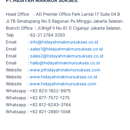
PT.HIDAYAH MAKMUR SUKSES.
Head Office : AD Premier Office Park Lantai 17 Suite 04 B
Jl.TB Simatupang No.5 Ragunan Ps.Minggu Jakarta Selatan.
Branch Office : Jl.Brigif II No.61 D Ciganjur Jakarta Selatan.
Telp : 62-21 2784 3350
Email :
info@hidayahmakmursukses.co.id
Email :
sales1@hidayahmakmursukses.co
.
id
Email :
sales2@hidayahmakmursukses.co
.id
Email :
hallo@hidayahmakmursukses.co
.id
Website :
www.pthidayahmakmursukses.com
Website :
www.hidayahmakmursukses.co.id
Website :
www.hidayahmakmursukses.com
Whatsapp : +62 823-1822-9975
Whatsapp : +62 877-7572-1275
Whatsapp : +62 812-8243-3764
Whatsapp : +62 821-2880-1048