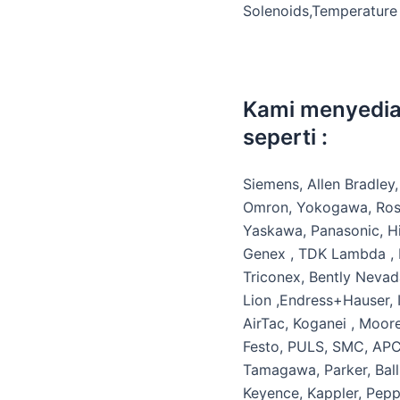
Solenoids,Temperature 
Kami menyedia
seperti :
Siemens, Allen Bradley,
Omron, Yokogawa, Rose
Yaskawa, Panasonic, Hit
Genex , TDK Lambda , Pa
Triconex, Bently Neva
Lion ,Endress+Hauser,
AirTac, Koganei , Moore
Festo, PULS, SMC, APC, 
Tamagawa, Parker, Ball
Keyence, Kappler, Pepp