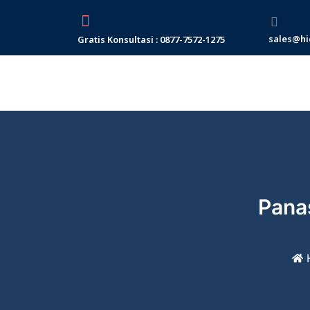
Skip
to
sales@hi
Gratis Konsultasi : 0877-7572-1275
content
Pana