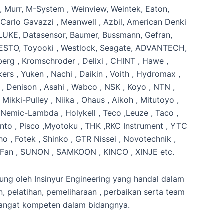
r, Murr, M-System , Weinview, Weintek, Eaton,
 Carlo Gavazzi , Meanwell , Azbil, American Denki
LUKE, Datasensor, Baumer, Bussmann, Gefran,
TESTO, Toyooki , Westlock, Seagate, ADVANTECH,
rg , Kromschroder , Delixi , CHINT , Hawe ,
ers , Yuken , Nachi , Daikin , Voith , Hydromax ,
, Denison , Asahi , Wabco , NSK , Koyo , NTN ,
 Mikki-Pulley , Niika , Ohaus , Aikoh , Mitutoyo ,
 Nemic-Lambda , Holykell , Teco ,Leuze , Taco ,
nto , Pisco ,Myotoku , THK ,RKC Instrument , YTC
o , Fotek , Shinko , GTR Nissei , Novotechnik ,
x Fan , SUNON , SAMKOON , KINCO , XINJE etc.
ung oleh Insinyur Engineering yang handal dalam
 pelatihan, pemeliharaan , perbaikan serta team
sangat kompeten dalam bidangnya.