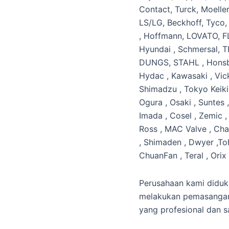
Contact, Turck, Moelle
LS/LG, Beckhoff, Tyco,
, Hoffmann, LOVATO, F
Hyundai , Schmersal, 
DUNGS, STAHL , Honsbe
Hydac , Kawasaki , Vick
Shimadzu , Tokyo Keiki 
Ogura , Osaki , Suntes ,
Imada , Cosel , Zemic ,
Ross , MAC Valve , Cha
, Shimaden , Dwyer ,Toh
ChuanFan , Teral , Ori
Perusahaan kami diduk
melakukan pemasangan,
yang profesional dan 