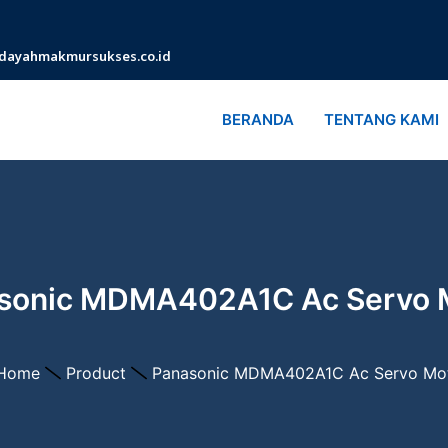
dayahmakmursukses.co.id
BERANDA
TENTANG KAMI
sonic MDMA402A1C Ac Servo 
Home
Product
Panasonic MDMA402A1C Ac Servo Mo