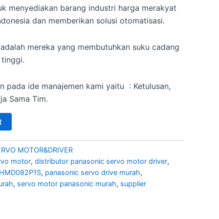
k menyediakan barang industri harga merakyat
ndonesia dan memberikan solusi otomatisasi.
 adalah mereka yang membutuhkan suku cadang
 tinggi.
n pada ide manajemen kami yaitu : Ketulusan,
rja Sama Tim.
t
ERVO MOTOR&DRIVER
rvo motor
,
distributor panasonic servo motor driver
,
 MHMD082P1S
,
panasonic servo drive murah
,
urah
,
servo motor panasonic murah
,
supplier