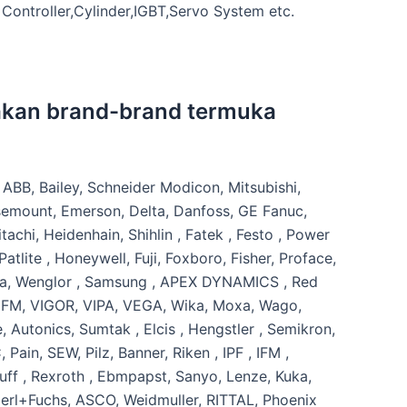
Controller,Cylinder,IGBT,Servo System etc.
kan brand-brand termuka
 ABB, Bailey, Schneider Modicon, Mitsubishi,
mount, Emerson, Delta, Danfoss, GE Fanuc,
achi, Heidenhain, Shihlin , Fatek , Festo , Power
tlite , Honeywell, Fuji, Foxboro, Fisher, Proface,
da, Wenglor , Samsung , APEX DYNAMICS , Red
 IFM, VIGOR, VIPA, VEGA, Wika, Moxa, Wago,
, Autonics, Sumtak , Elcis , Hengstler , Semikron,
Pain, SEW, Pilz, Banner, Riken , IPF , IFM ,
uff , Rexroth , Ebmpapst, Sanyo, Lenze, Kuka,
erl+Fuchs, ASCO, Weidmuller, RITTAL, Phoenix