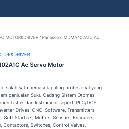
VO MOTOR&DRIVER
/ Panasonic MDMA402A1C Ac
OTOR&DRIVER
02A1C Ac Servo Motor
di salah satu pemasok paling profesional yang
lam penjualan Suku Cadang Sistem Otomasi
nen Listrik dan Instrument seperti PLC/DCS
nverter Drives, CNC, Software, Transmitters,
, Soft Starters, Motors, Sensors, Encoders,
s, Contactors, Switches, Control Valves,