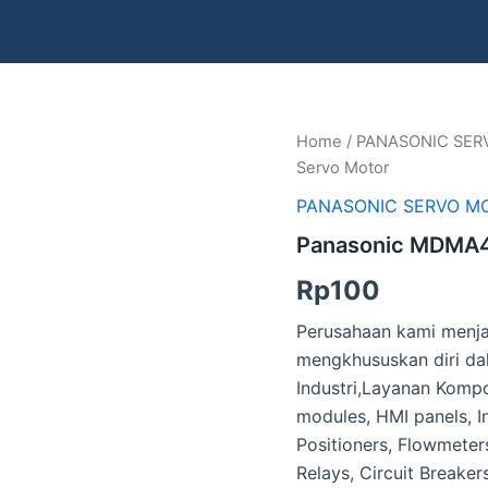
Panasonic
Home
/
PANASONIC SER
MDMA402A1C
Servo Motor
Ac
Servo
PANASONIC SERVO M
Motor
Panasonic MDMA4
quantity
Rp
100
Perusahaan kami menja
mengkhususkan diri da
Industri,Layanan Kompo
modules, HMI panels, I
Positioners, Flowmeters
Relays, Circuit Breaker