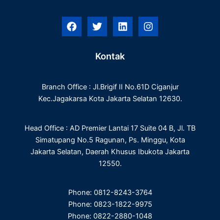
F
T
L
I
a
w
i
n
c
i
n
s
e
t
k
t
Kontak
b
t
e
a
o
e
d
g
o
r
i
r
Branch Office : Jl.Brigif II No.61D Ciganjur
k
n
a
m
Kec.Jagakarsa Kota Jakarta Selatan 12630.
Head Office : AD Premier Lantai 17 Suite 04 B, Jl. TB
Simatupang No.5 Ragunan, Ps. Minggu, Kota
Jakarta Selatan, Daerah Khusus Ibukota Jakarta
12550.
Phone: 0812-8243-3764
Phone: 0823-1822-9975
Phone: 0822-2880-1048