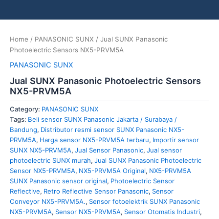
Home
/
PANASONIC SUNX
/ Jual SUNX Panasonic
Photoelectric Sensors NX5-PRVM5A
PANASONIC SUNX
Jual SUNX Panasonic Photoelectric Sensors
NX5-PRVM5A
Category:
PANASONIC SUNX
Tags:
Beli sensor SUNX Panasonic Jakarta / Surabaya /
Bandung
,
Distributor resmi sensor SUNX Panasonic NX5-
PRVM5A
,
Harga sensor NX5-PRVM5A terbaru
,
Importir sensor
SUNX NX5-PRVM5A
,
Jual Sensor Panasonic
,
Jual sensor
photoelectric SUNX murah
,
Jual SUNX Panasonic Photoelectric
Sensor NX5-PRVM5A
,
NX5-PRVM5A Original
,
NX5-PRVM5A
SUNX Panasonic sensor original
,
Photoelectric Sensor
Reflective
,
Retro Reflective Sensor Panasonic
,
Sensor
Conveyor NX5-PRVM5A.
,
Sensor fotoelektrik SUNX Panasonic
NX5-PRVM5A
,
Sensor NX5-PRVM5A
,
Sensor Otomatis Industri
,