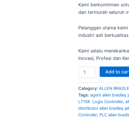
Kami berkomitmen untu
dan termurah seluruh i
Pelanggan utama kami
industri asli berkualitas
Kami selalu menekanka
Inovasi, Profesi dan Ke
Add to car
Category:
ALLEN BRADLE
Tags:
agent allen bradley 
L71SK Logix Controller
,
a
distributor allen bradley ja
Controller
,
PLC allen brad