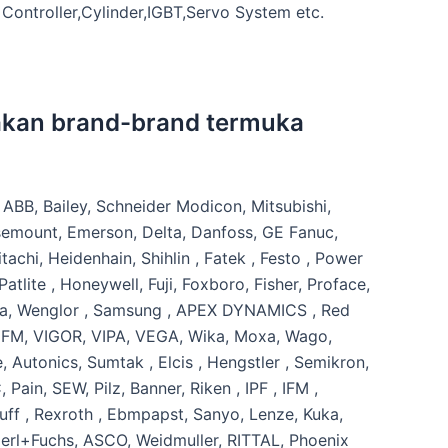
Controller,Cylinder,IGBT,Servo System etc.
kan brand-brand termuka
 ABB, Bailey, Schneider Modicon, Mitsubishi,
mount, Emerson, Delta, Danfoss, GE Fanuc,
achi, Heidenhain, Shihlin , Fatek , Festo , Power
tlite , Honeywell, Fuji, Foxboro, Fisher, Proface,
da, Wenglor , Samsung , APEX DYNAMICS , Red
 IFM, VIGOR, VIPA, VEGA, Wika, Moxa, Wago,
, Autonics, Sumtak , Elcis , Hengstler , Semikron,
Pain, SEW, Pilz, Banner, Riken , IPF , IFM ,
uff , Rexroth , Ebmpapst, Sanyo, Lenze, Kuka,
erl+Fuchs, ASCO, Weidmuller, RITTAL, Phoenix