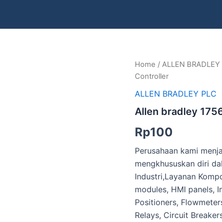
Allen
Home
/
ALLEN BRADLEY
bradley
Controller
1756-
L72
ALLEN BRADLEY PLC
ControlLogix
Allen bradley 175
4
MB
Rp
100
Controller
quantity
Perusahaan kami menja
mengkhususkan diri da
Industri,Layanan Kompo
modules, HMI panels, I
Positioners, Flowmeters
Relays, Circuit Breaker