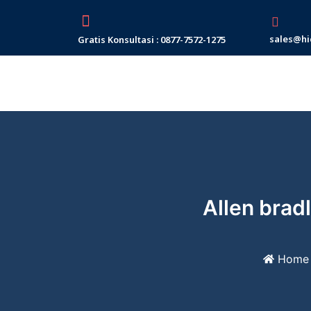
Skip
to
sales@hi
Gratis Konsultasi : 0877-7572-1275
content
Allen brad
Home