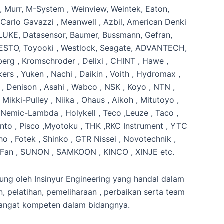
r, Murr, M-System , Weinview, Weintek, Eaton,
 Carlo Gavazzi , Meanwell , Azbil, American Denki
LUKE, Datasensor, Baumer, Bussmann, Gefran,
TESTO, Toyooki , Westlock, Seagate, ADVANTECH,
rg , Kromschroder , Delixi , CHINT , Hawe ,
ers , Yuken , Nachi , Daikin , Voith , Hydromax ,
, Denison , Asahi , Wabco , NSK , Koyo , NTN ,
 Mikki-Pulley , Niika , Ohaus , Aikoh , Mitutoyo ,
 Nemic-Lambda , Holykell , Teco ,Leuze , Taco ,
nto , Pisco ,Myotoku , THK ,RKC Instrument , YTC
o , Fotek , Shinko , GTR Nissei , Novotechnik ,
x Fan , SUNON , SAMKOON , KINCO , XINJE etc.
ung oleh Insinyur Engineering yang handal dalam
 pelatihan, pemeliharaan , perbaikan serta team
sangat kompeten dalam bidangnya.