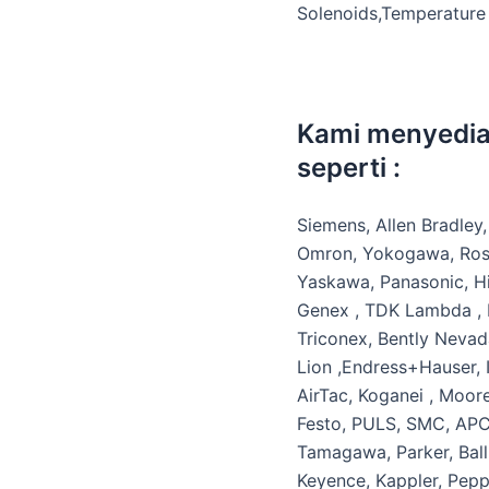
Solenoids,Temperature 
Kami menyedia
seperti :
Siemens, Allen Bradley,
Omron, Yokogawa, Rose
Yaskawa, Panasonic, Hit
Genex , TDK Lambda , Pa
Triconex, Bently Neva
Lion ,Endress+Hauser,
AirTac, Koganei , Moore
Festo, PULS, SMC, APC, 
Tamagawa, Parker, Ball
Keyence, Kappler, Pepp