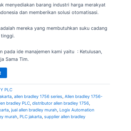
k menyediakan barang industri harga merakyat
ndonesia dan memberikan solusi otomatisasi.
 adalah mereka yang membutuhkan suku cadang
 tinggi.
n pada ide manajemen kami yaitu : Ketulusan,
rja Sama Tim.
t
Y PLC
jakarta
,
allen bradley 1756 series
,
Allen bradley 1756-
llen bradley PLC
,
distributor allen bradley 1756
,
karta
,
jual allen bradley murah
,
Logix Automation
ley murah
,
PLC jakarta
,
supplier allen bradley