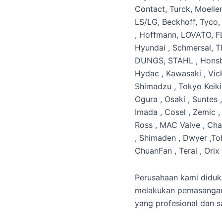
Contact, Turck, Moelle
LS/LG, Beckhoff, Tyco,
, Hoffmann, LOVATO, F
Hyundai , Schmersal, 
DUNGS, STAHL , Honsbe
Hydac , Kawasaki , Vick
Shimadzu , Tokyo Keiki 
Ogura , Osaki , Suntes ,
Imada , Cosel , Zemic ,
Ross , MAC Valve , Cha
, Shimaden , Dwyer ,Toh
ChuanFan , Teral , Ori
Perusahaan kami diduk
melakukan pemasangan,
yang profesional dan 