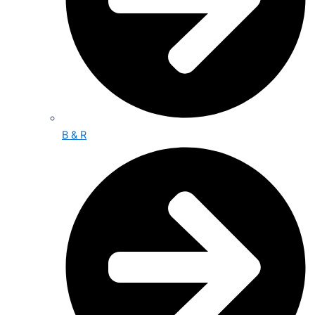
B & R