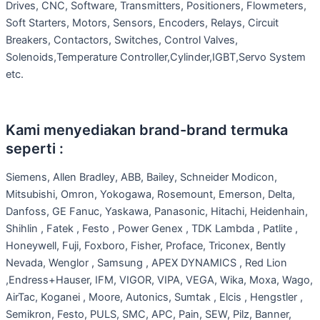
Drives, CNC, Software, Transmitters, Positioners, Flowmeters,
Soft Starters, Motors, Sensors, Encoders, Relays, Circuit
Breakers, Contactors, Switches, Control Valves,
Solenoids,Temperature Controller,Cylinder,IGBT,Servo System
etc.
Kami menyediakan brand-brand termuka
seperti :
Siemens, Allen Bradley, ABB, Bailey, Schneider Modicon,
Mitsubishi, Omron, Yokogawa, Rosemount, Emerson, Delta,
Danfoss, GE Fanuc, Yaskawa, Panasonic, Hitachi, Heidenhain,
Shihlin , Fatek , Festo , Power Genex , TDK Lambda , Patlite ,
Honeywell, Fuji, Foxboro, Fisher, Proface, Triconex, Bently
Nevada, Wenglor , Samsung , APEX DYNAMICS , Red Lion
,Endress+Hauser, IFM, VIGOR, VIPA, VEGA, Wika, Moxa, Wago,
AirTac, Koganei , Moore, Autonics, Sumtak , Elcis , Hengstler ,
Semikron, Festo, PULS, SMC, APC, Pain, SEW, Pilz, Banner,