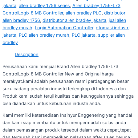
jakarta
,
allen bradley 1756 series
,
Allen bradley 1756-L73
ControlLogix 8 MB Controller
,
allen bradley PLC
,
distributor
allen bradley 1756
,
distributor allen bradley jakarta
,
jual allen
bradley murah
,
Logix Automation Controller
,
otomasi industri
jakarta
,
PLC allen bradley murah
,
PLC jakarta
,
supplier allen
bradley
Description
Perusahaan kami menjual Brand Allen bradley 1756-L73
ControlLogix 8 MB Controller New and Original harga
merakyat.kami adalah perusahaan resmi perdagangan besar
suku cadang peralatan industri terlengkap di Indonesia dan
Produk kami sudah teruji kualitas dan keunggulannya sehingga
bisa diandalkan untuk kebutuhan industri anda.
Kami memiliki ketersediaan Insinyur Enggenering yang handal
dan kami siap membantu untuk mempermudah solusi anda
dalam pemasangan produk tersebut dalam waktu cepat,tepat
dan termurah,kami memberikan pelayanan after sales berupa :