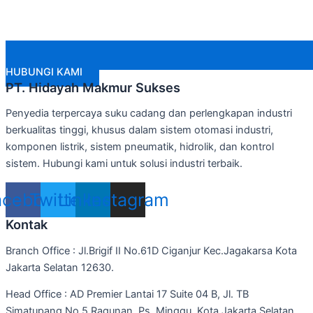
HUBUNGI KAMI
PT. Hidayah Makmur Sukses
Penyedia terpercaya suku cadang dan perlengkapan industri
berkualitas tinggi, khusus dalam sistem otomasi industri,
komponen listrik, sistem pneumatik, hidrolik, dan kontrol
sistem. Hubungi kami untuk solusi industri terbaik.
acebook
Twitter
Linkedin
Instagram
Kontak
Branch Office : Jl.Brigif II No.61D Ciganjur Kec.Jagakarsa Kota
Jakarta Selatan 12630.
Head Office : AD Premier Lantai 17 Suite 04 B, Jl. TB
Simatupang No.5 Ragunan, Ps. Minggu, Kota Jakarta Selatan,