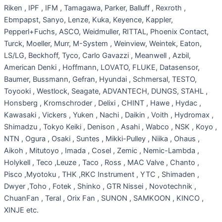
Riken , IPF , IFM , Tamagawa, Parker, Balluff , Rexroth ,
Ebmpapst, Sanyo, Lenze, Kuka, Keyence, Kappler,
Pepperl+Fuchs, ASCO, Weidmuller, RITTAL, Phoenix Contact,
Turck, Moeller, Murr, M-System , Weinview, Weintek, Eaton,
LS/LG, Beckhoff, Tyco, Carlo Gavazzi , Meanwell , Azbil,
American Denki , Hoffmann, LOVATO, FLUKE, Datasensor,
Baumer, Bussmann, Gefran, Hyundai , Schmersal, TESTO,
Toyooki , Westlock, Seagate, ADVANTECH, DUNGS, STAHL ,
Honsberg , Kromschroder , Delixi , CHINT , Hawe , Hydac ,
Kawasaki , Vickers , Yuken , Nachi , Daikin , Voith , Hydromax ,
Shimadzu , Tokyo Keiki , Denison , Asahi , Wabco , NSK , Koyo ,
NTN , Ogura , Osaki , Suntes , Mikki-Pulley , Niika , Ohaus ,
Aikoh , Mitutoyo , Imada , Cosel , Zemic , Nemic-Lambda ,
Holykell , Teco ,Leuze , Taco , Ross , MAC Valve , Chanto ,
Pisco ,Myotoku , THK ,RKC Instrument , YTC , Shimaden ,
Dwyer ,Toho , Fotek , Shinko , GTR Nissei , Novotechnik ,
ChuanFan , Teral , Orix Fan , SUNON , SAMKOON , KINCO ,
XINJE etc.