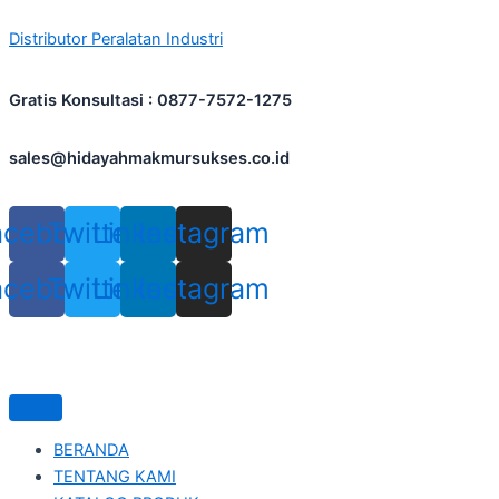
Allen
Skip
bradley
Distributor Peralatan Industri
to
1756-
content
L73
ControlLogix
Gratis Konsultasi : 0877-7572-1275
8
MB
sales@hidayahmakmursukses.co.id
Controller
quantity
acebook
Twitter
Linkedin
Instagram
acebook
Twitter
Linkedin
Instagram
BERANDA
TENTANG KAMI