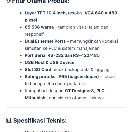
✨
Fitur Utama Produk:
Layar TFT 10.4 inch
, resolusi
VGA 640 x 480
piksel
65.536 warna
– tampilan visual tajam dan
responsif
Dual Ethernet Ports
– memungkinkan koneksi
simultan ke PLC & sistem manajemen
Port Serial RS-232 dan RS-422/485
USB Host & USB Device
Slot SD Card
untuk backup data & logging
Rating proteksi IP65 (bagian depan)
– tahan
terhadap debu dan cipratan air
Kompatibel dengan
GT Designer3
,
PLC
Mitsubishi
, dan sistem otomasi lainnya
📊
Spesifikasi Teknis: