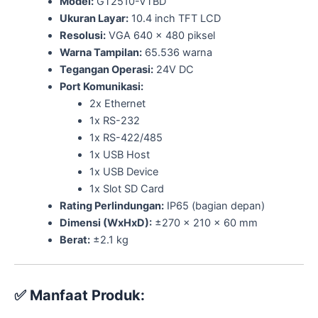
Model:
GT2510-VTBD
Ukuran Layar:
10.4 inch TFT LCD
Resolusi:
VGA 640 x 480 piksel
Warna Tampilan:
65.536 warna
Tegangan Operasi:
24V DC
Port Komunikasi:
2x Ethernet
1x RS-232
1x RS-422/485
1x USB Host
1x USB Device
1x Slot SD Card
Rating Perlindungan:
IP65 (bagian depan)
Dimensi (WxHxD):
±270 x 210 x 60 mm
Berat:
±2.1 kg
✅
Manfaat Produk: