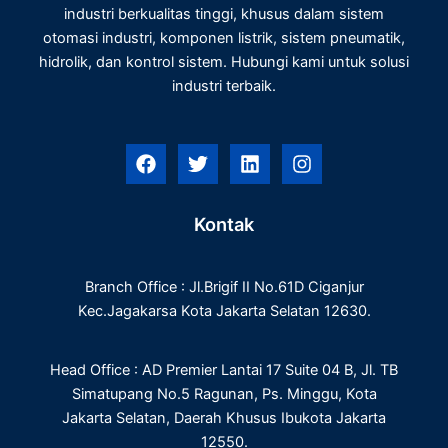
industri berkualitas tinggi, khusus dalam sistem
otomasi industri, komponen listrik, sistem pneumatik,
hidrolik, dan kontrol sistem. Hubungi kami untuk solusi
industri terbaik.
F
T
L
I
a
w
i
n
c
i
n
s
e
t
k
t
Kontak
b
t
e
a
o
e
d
g
o
r
i
r
Branch Office : Jl.Brigif II No.61D Ciganjur
k
n
a
m
Kec.Jagakarsa Kota Jakarta Selatan 12630.
Head Office : AD Premier Lantai 17 Suite 04 B, Jl. TB
Simatupang No.5 Ragunan, Ps. Minggu, Kota
Jakarta Selatan, Daerah Khusus Ibukota Jakarta
12550.