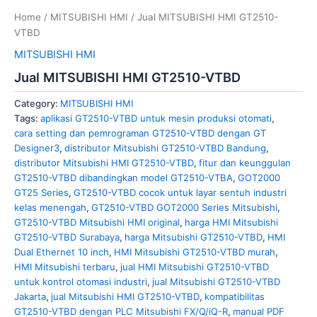
Home
/
MITSUBISHI HMI
/ Jual MITSUBISHI HMI GT2510-
VTBD
MITSUBISHI HMI
Jual MITSUBISHI HMI GT2510-VTBD
Category:
MITSUBISHI HMI
Tags:
aplikasi GT2510-VTBD untuk mesin produksi otomati
,
cara setting dan pemrograman GT2510-VTBD dengan GT
Designer3
,
distributor Mitsubishi GT2510-VTBD Bandung
,
distributor Mitsubishi HMI GT2510-VTBD
,
fitur dan keunggulan
GT2510-VTBD dibandingkan model GT2510-VTBA
,
GOT2000
GT25 Series
,
GT2510-VTBD cocok untuk layar sentuh industri
kelas menengah
,
GT2510-VTBD GOT2000 Series Mitsubishi
,
GT2510-VTBD Mitsubishi HMI original
,
harga HMI Mitsubishi
GT2510-VTBD Surabaya
,
harga Mitsubishi GT2510-VTBD
,
HMI
Dual Ethernet 10 inch
,
HMI Mitsubishi GT2510-VTBD murah
,
HMI Mitsubishi terbaru
,
jual HMI Mitsubishi GT2510-VTBD
untuk kontrol otomasi industri
,
jual Mitsubishi GT2510-VTBD
Jakarta
,
jual Mitsubishi HMI GT2510-VTBD
,
kompatibilitas
GT2510-VTBD dengan PLC Mitsubishi FX/Q/iQ-R
,
manual PDF