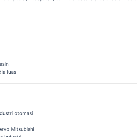
.
esin
ia luas
dustri otomasi
ervo Mitsubishi