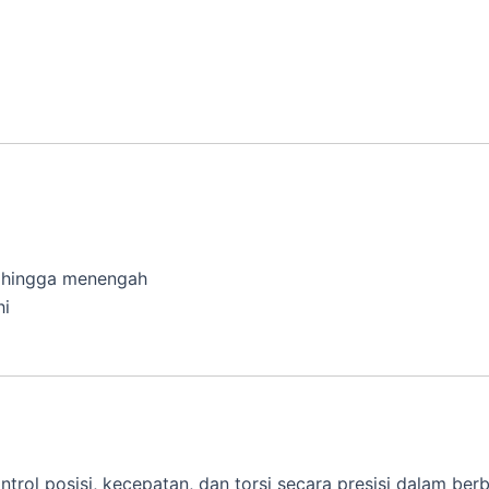
il hingga menengah
hi
 posisi, kecepatan, dan torsi secara presisi dalam berbag