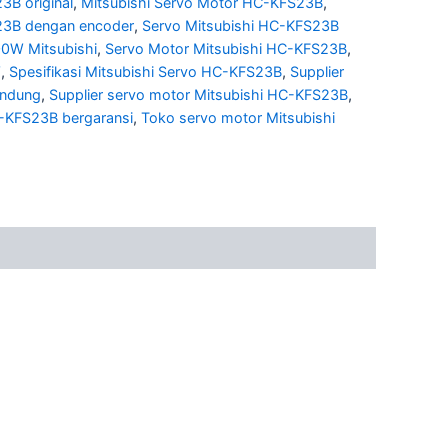
3B original
,
Mitsubishi Servo Motor HC-KFS23B
,
23B dengan encoder
,
Servo Mitsubishi HC-KFS23B
0W Mitsubishi
,
Servo Motor Mitsubishi HC-KFS23B
,
W
,
Spesifikasi Mitsubishi Servo HC-KFS23B
,
Supplier
andung
,
Supplier servo motor Mitsubishi HC-KFS23B
,
C-KFS23B bergaransi
,
Toko servo motor Mitsubishi