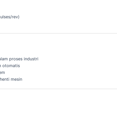
ulses/rev)
alam proses industri
n otomatis
tem
henti mesin