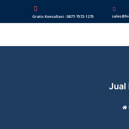
Skip
to
sales@hi
Gratis Konsultasi : 0877-7572-1275
content
Jual