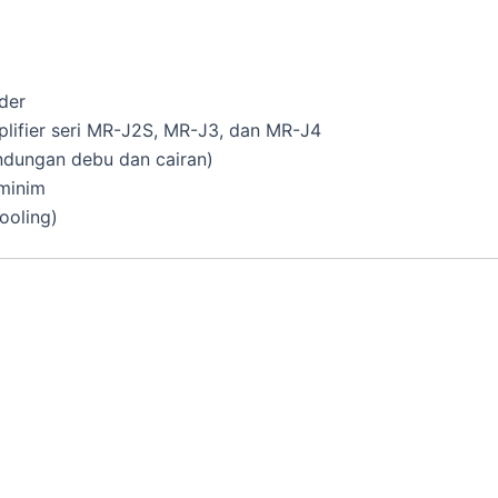
der
lifier seri MR-J2S, MR-J3, dan MR-J4
indungan debu dan cairan)
 minim
ooling)