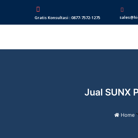
Skip
to
sales@hi
Gratis Konsultasi : 0877-7572-1275
content
Jual SUNX 
Home