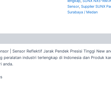
lengkap
,
SUNX NX5-RM7A o
Sensor
,
Supplier SUNX Pa
Surabaya / Medan
or | Sensor Reflektif Jarak Pendek Presisi Tinggi New an
peralatan industri terlengkap di Indonesia dan Produk kam
i anda.
es