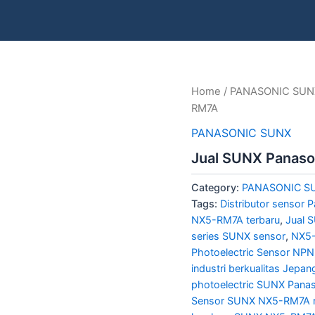
Home
/
PANASONIC SUN
RM7A
PANASONIC SUNX
Jual SUNX Panaso
Category:
PANASONIC S
Tags:
Distributor sensor
NX5-RM7A terbaru
,
Jual 
series SUNX sensor
,
NX5
Photoelectric Sensor NPN
industri berkualitas Jepan
photoelectric SUNX Pan
Sensor SUNX NX5-RM7A r