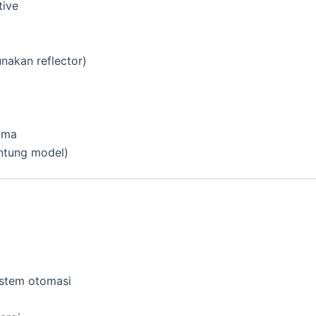
tive
akan reflector)
lama
antung model)
istem otomasi