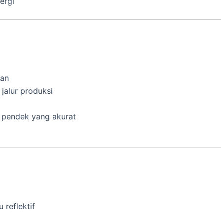
ergi
kan
 jalur produksi
k pendek yang akurat
 reflektif