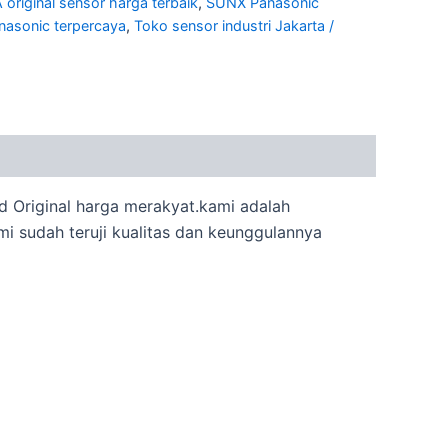
riginal sensor harga terbaik
,
SUNX Panasonic
nasonic terpercaya
,
Toko sensor industri Jakarta /
d Original harga merakyat.kami adalah
i sudah teruji kualitas dan keunggulannya