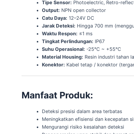
Tipe Sensor:
Photoelectric, Retro-reflec
Output:
NPN open collector
Catu Daya:
12–24V DC
Jarak Deteksi:
Hingga 700 mm (menggun
Waktu Respon:
≤1 ms
Tingkat Perlindungan:
IP67
Suhu Operasional:
-25°C ~ +55°C
Material Housing:
Resin industri tahan 
Konektor:
Kabel tetap / konektor (terg
Manfaat Produk:
Deteksi presisi dalam area terbatas
Meningkatkan efisiensi dan kecepatan s
Mengurangi risiko kesalahan deteksi